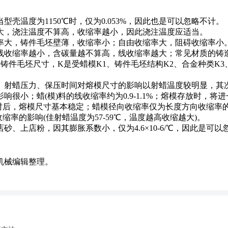
温度为1150℃时，仅为0.053%，因此也是可以忽略不计。
，浇注温度不算高，收缩率越小，因此浇注温度应适当。
大，铸件毛坯壁薄，收缩率小；自由收缩率大，阻碍收缩率小
收缩率越小，含碳量越不算高，线收缩率越大；常见材质的铸
，LJ为铸件毛坯尺寸，K是受蜡模K1、铸件毛坯结构K2、合金种类K
射蜡压力、保压时间对熔模尺寸的影响以射蜡温度较明显，其
很小；蜡(模)料的线收缩率约为0.9-1.1%；熔模存放时，将
时后，熔模尺寸基本稳定；蜡模径向收缩率仅为长度方向收缩率的3
率的影响(佳射蜡温度为57-59℃，温度越高收缩越大)。
上店粉，因其膨胀系数小，仅为4.6×10-6/℃，因此是可以
机械编辑整理。