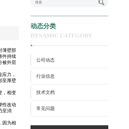
动态分类
DYNAMIC CATEGORY
时薄壁部
铸件持续
公司动态
分被外层
拉应力，
行业信息
却至厚壁
技术文档
变，相变
弹性改动
常见问题
乃至消
，因为相