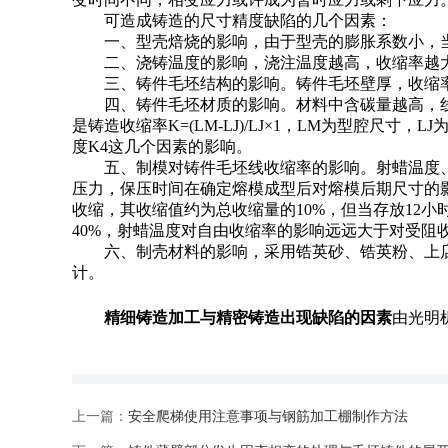
可造成铸造的尺寸精度缺陷的几个因素：
一、型壳焙烧的影响，由于型壳的膨胀系数小，当型壳
二、浇铸温度的影响，浇注温度越高，收缩率越大
三、铸件毛坯结构的影响。铸件毛坯壁厚，收缩率
四、铸件毛坯材质的影响。材料中含碳量越高，线
是铸造收缩率K=(LM-LJ)/LJ×1，LM为型腔尺寸
度K4这几个因素的影响。
五、制模对铸件毛坯线收缩率的影响。射蜡温度、
压力，保压时间在确定熔模成型后对熔模后期尺寸的影响
收缩，其收缩值约为总收缩量的10%，但当存放12小
40%，射蜡温度对自由收缩率的影响远远大于对受阻收缩
六、制壳材料的影响，采用锆英砂、锆英粉、上店砂、
计。
精细铸造加工与精密铸造出现缺陷的因素
由光明
上一篇：
安全爬梯使用注意事项与钢筋加工棚制作方法