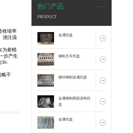
热门产品
PRODUCT
。
造收缩率
金属托盘
3、浇注温
次为射蜡
进一步产生
钢制叉车托盘
0-
忽略不
镀锌钢制金属托盘
金属钢制两面进铁托
盘
金属托盘