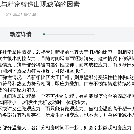
工与精密铸造出现缺陷的因素
2021-04-25 10:30:46
动态详情
处于塑性情况，若相变时新相的比容大于旧相的比容，则相变
发生很小的拉应力，且随时间延伸而逐渐消失。这种情况下假设
性情况，薄壁部分将被内层弹性拉伸，而构成拉应力。而厚壁部
力和剩下热应力符号相反，可以相互抵消。
弹性情况，若新相比容大于旧相，则厚壁部分受弹性拉伸构成
力符号和热应力符号相同，即应力叠加。广东不锈钢铸造持续冷
成的相变应力消失。
其间冷却进程是一个不可少的进程，有的要履历合金的固态相
体积缩小，γ相发生共析改动时，体积增大。
或许发生微观应力，而只能有微观应力。当相变温度高于塑一
的各部分有温度存在，所发生的相变应力也不大，并会逐渐减小
部分温差大，各部分相变时间不一起，则会引起微观相变应力
。