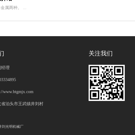
属两种。 ...
们
关注我们
刘经理
3334895
//www.btgmjx.com
北省泊头市王武镇井刘村
ed 泊头市井刘光明机械厂