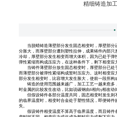
精细铸造加
当脱蜡铸造薄壁部分发生固态相变时，厚壁部分还
分胀大，而厚壁部分遭到塑性拉伸，成果铸件内部只
冷却，厚壁部分发生相变而增大体积，因为已处于弹
弹性紧缩而构成压应力，在这种条件下，剩下相变应
当铸件薄壁部分放生固态相变时，厚壁部分已处于
而薄壁部分被弹性紧缩构成暂时压应力。这时相变应
部分发生相变时，比容增大发生胀大，使前一段所构
铸造的使用范围越来越广，加工工艺一越来愈多，
时金属的比较发生改动，比如说碳钢由δ相向γ相改动
但假设铸件各部分温度共同，固态相变时发生则不
的临界温度时，相变时合金处于塑性情况，即便铸件
失。
假设铸件相变温度不算高于临界温度，而且铸件各
变时间不同，相变应力或许成为暂时应力或剩下应力