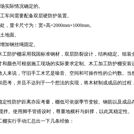
现场实际情况确定的。
加工车间需要配备双层硬防护装置。
卡尺寸为：宽×高=2000mm×1000mm。
凝土地面。
可增加钢丝绳固定。
木工防护棚采用我国标准钢材，双层防裂设计，结构稳定。组装
寸和颜色可根据施工现场的实际要求定制。木工加工防护棚安装
数人来说，守旧手工木艺是噪音、空间和可操作性的公约数。当
和思考，并且不达到于一个想法的实现，将木材制成成品的过程
稳定性防护距离亦应考量，棚低可依据季节变较。钢筋以及成品
水搅拌。使用脚手管搭设时，尊重地横杆与斜撑，以此其稳定性。
工棚实行手动汇总出一下几条经验：