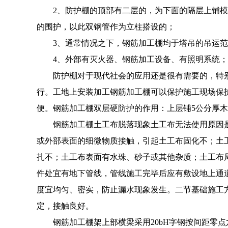
2、防护棚的顶部有二层的，为下面的隔层上铺模板
的围护，以此双钢管作为立柱搭设的；
3、通常情况之下，钢筋加工棚均于塔吊的吊运
4、外部有灭火器、钢筋加工设备、有照明系统；
防护棚对于现代社会的应用还是很有需要的，特
行。工地上安装加工钢筋加工棚可以保护施工现场保
便。钢筋加工棚双层硬防护的作用：上层铺5公分厚
钢筋加工棚土工布脱落现象土工布无法使用原因
或外部表面的细微物质接触，引起土工布固化不；土
扎不；土工布表面有水珠、砂子或其他杂质；土工布
件处宜有地下管线，管线施工完毕后应有敷设地上通
度宜均匀、密实，防止漏水现象发生。二节基础施工
定，接触良好。
钢筋加工棚架上部横梁采用20bH字钢按间距零