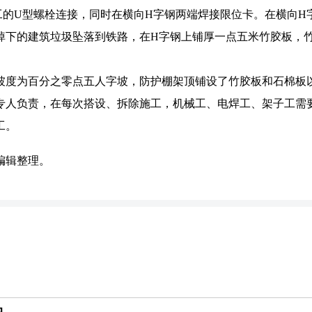
工的U型螺栓连接，同时在横向H字钢两端焊接限位卡。在横向H
掉下的建筑垃圾坠落到铁路，在H字钢上铺厚一点五米竹胶板，
坡度为百分之零点五人字坡，防护棚架顶铺设了竹胶板和石棉板
专人负责，在每次搭设、拆除施工，机械工、电焊工、架子工需
工。
编辑整理。