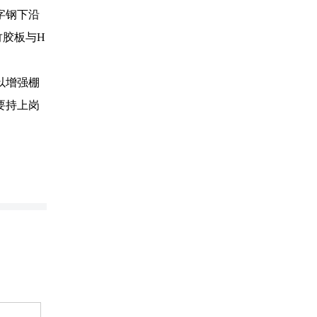
字钢下沿
竹胶板与H
以增强棚
要持上岗