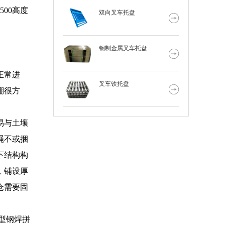
00高度
双向叉车托盘
钢制金属叉车托盘
正常进
叉车铁托盘
棚很方
易与土壤
绳不或捆
下结构构
，铺设厚
仓需要固
型钢焊拼