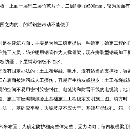
，上面一层铺二层竹芭片子，二层间间距500mm，较为顶面有5
范围之内的，的话钢筋吊动不能便于；
别是在建筑方面，主要是为施工稳定提供一种确定，确定工程的
护施工人员，防护棚用钢管作为支撑骨架，现在拼装型钢筋加工
木板防砸，下层铺彩钢板不怕水。
是没有固定办法的；土工布熔融、吸水、没有适当的支撑物，容
工布表面被油污或人工擦伤，容易产生粘灰或脱皮；土工布绳或
局的空间不易用密封胶密封住。电缆沟和防雷干线的电缆沟；地
道。施工前应编制混凝土基础施工工程稳定文明施工图。填方时
方法一、基础应平整，边坡坡度不应大于。基础与母线孔、箱、
点六米布置，为确定防护棚架整体完整，受力均匀，每四根横梁用