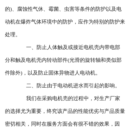
的)、腐蚀性气休、霉菌、虫害等条件的防护以及电
动机在爆炸气体环境中的防护，应作为特别的防护来
处理。
一、防止人体触及或接近电机壳内带电部
分和触及电机壳内转动部件(光滑的旋转轴和类似部
件除外)，以及防止固体异物进人电动机。
二、防止由于电动机进水而引起的影响。
我们在采购电机壳的过程中，对生产厂家
的选择尤为重要，终究该产品的性能优劣与产品质量
密切相关，同时在服务方面会有很不错的效果，因