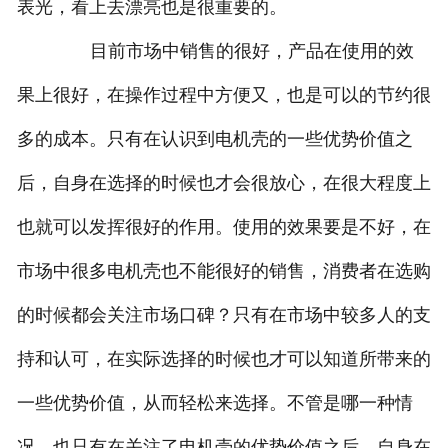
表光，看上去漂亮也是很重要的。
目前市场中销售的很好，产品在使用的效
果上很好，在操作过程中方便又，也是可以的节约很
多的成本。只有在认识到电机壳的一些优势价值之
后，自身在选择的时候也才会很放心，在很大程度上
也就可以发挥很好的作用。使用的效果要是不好，在
市场中很多电机壳也不能很好的销售，消费者在选购
的时候都会关注市场口碑？只有在市场中较多人的支
持和认可，在实际选择的时候也才可以知道所带来的
一些优势价值，从而轻松来选择。不管是哪一种情
况，也只有在关注了电机壳的优势价值之后，自身在