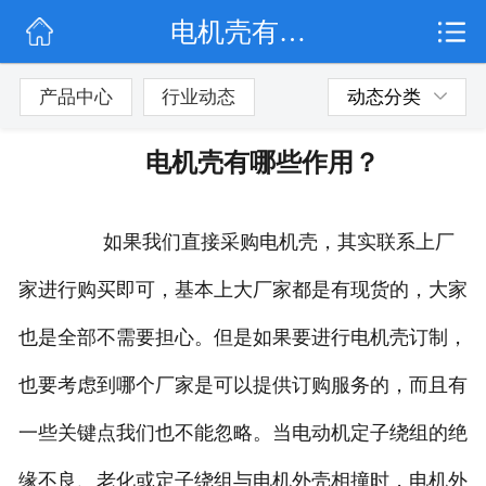
电机壳有哪些作用？
网站首页
行业动态
产品中心
行业动态
动态分类
产品展示
电机壳有哪些作用？
联系我们
如果我们直接采购电机壳，其实联系上厂
家进行购买即可，基本上大厂家都是有现货的，大家
也是全部不需要担心。但是如果要进行电机壳订制，
也要考虑到哪个厂家是可以提供订购服务的，而且有
一些关键点我们也不能忽略。当电动机定子绕组的绝
缘不良、老化或定子绕组与电机外壳相撞时，电机外