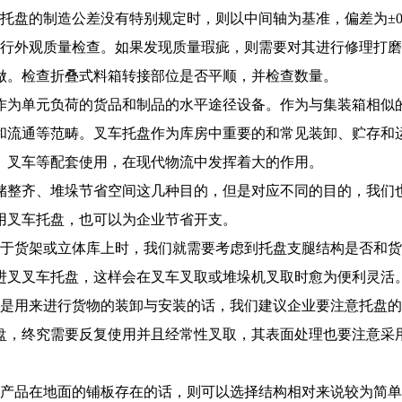
托盘的制造公差没有特别规定时，则以中间轴为基准，偏差为±0
进行外观质量检查。如果发现质量瑕疵，则需要对其进行修理打
做。检查折叠式料箱转接部位是否平顺，并检查数量。
作为单元负荷的货品和制品的水平途径设备。作为与集装箱相似
和流通等范畴。叉车托盘作为库房中重要的和常见装卸、贮存和
、叉车等配套使用，在现代物流中发挥着大的作用。
储整齐、堆垛节省空间这几种目的，但是对应不同的目的，我们
用叉车托盘，也可以为企业节省开支。
放于货架或立体库上时，我们就需要考虑到托盘支腿结构是否和
进叉叉车托盘，这样会在叉车叉取或堆垛机叉取时愈为便利灵活
间是用来进行货物的装卸与安装的话，我们建议企业要注意托盘
盘，终究需要反复使用并且经常性叉取，其表面处理也要注意采
为产品在地面的铺板存在的话，则可以选择结构相对来说较为简