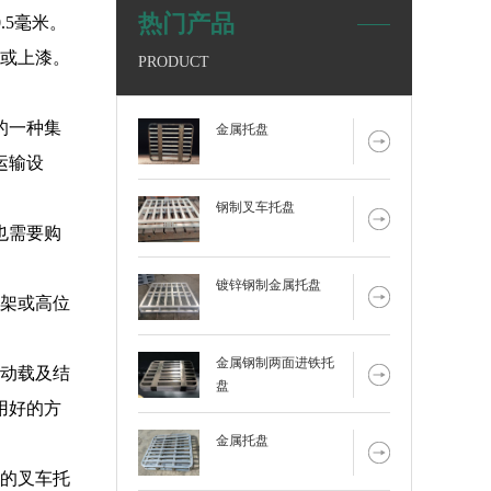
热门产品
.5毫米。
磨或上漆。
PRODUCT
的一种集
金属托盘
运输设
钢制叉车托盘
也需要购
镀锌钢制金属托盘
货架或高位
。
金属钢制两面进铁托
的动载及结
盘
用好的方
金属托盘
单的叉车托