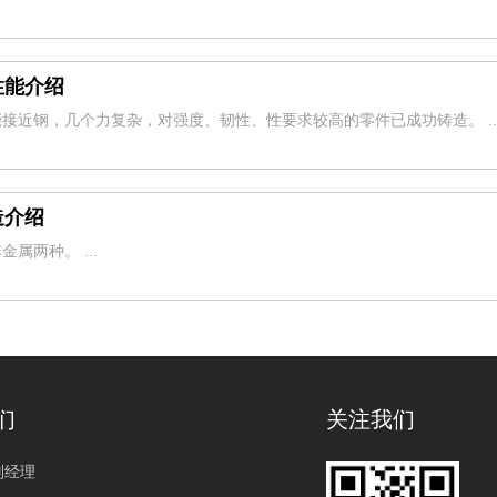
性能介绍
接近钢，几个力复杂，对强度、韧性、性要求较高的零件已成功铸造。 ..
造介绍
属两种。 ...
们
关注我们
刘经理