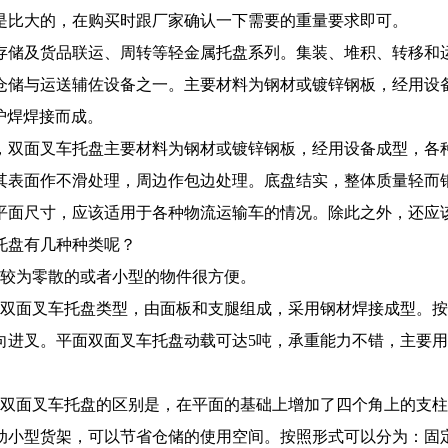
是比大的，在购买时跟厂家确认一下需要的重量要求即可。
存储及货品联运、周转等轻金属托盘系列。集装、堆积、转移和
仓储与运送辅佐设备之一。主要材料为钢材或镀锌钢板，经用设
护焊焊接而成。
，双面叉车托盘主要材料为钢材或镀锌钢板，经用设备成型，各
其表面作不滑处理，周边作包边处理。底盘结实，整体质量轻而
平面尺寸，应该适用于各种物流运输车的情况。除此之外，还应
托盘有几种种类呢？
些较为零散的或者小型的物件很方便。
的双面叉车托盘类型，由面板和支腿组成，采用钢材焊接成型。
向进叉。平面双面叉车托盘动载可达5吨，承重能力不错，主要
面双面叉车托盘的区别是，在平面的基础上增加了四个角上的支
动小型货架，可以节省仓储的使用空间。按照形式可以分为：固