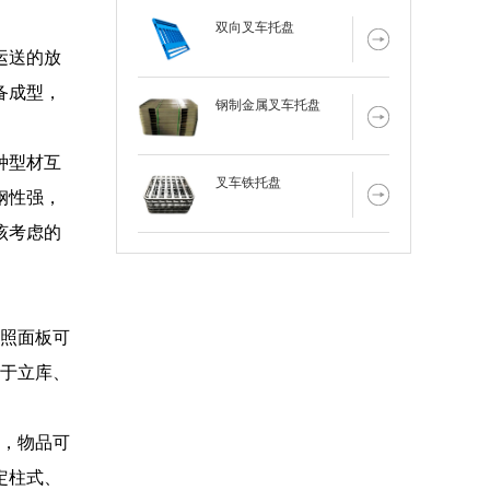
双向叉车托盘
运送的放
备成型，
钢制金属叉车托盘
种型材互
叉车铁托盘
钢性强，
该考虑的
按照面板可
用于立库、
柱，物品可
定柱式、